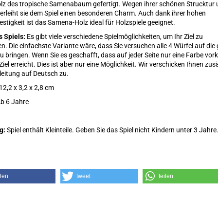
lz des tropische Samenabaum gefertigt. Wegen ihrer schönen Strucktur
erleiht sie dem Spiel einen besonderen Charm. Auch dank ihrer hohen
estigkeit ist das Samena-Holz ideal für Holzspiele geeignet.
s Spiels:
Es gibt viele verschiedene Spielmöglichkeiten, um Ihr Ziel zu
en. Die einfachste Variante wäre, dass Sie versuchen alle 4 Würfel auf die 
u bringen. Wenn Sie es geschafft, dass auf jeder Seite nur eine Farbe vo
 Ziel erreicht. Dies ist aber nur eine Möglichkeit. Wir verschicken Ihnen zusä
leitung auf Deutsch zu.
12,2 x 3,2 x 2,8 cm
b 6 Jahre
g:
Spiel enthält Kleinteile. Geben Sie das Spiel nicht Kindern unter 3 Jahre
ilen
tweet
teilen