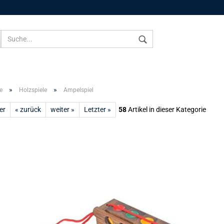
Sprache auswählen
»
»
e
Holzspiele
Ampelspiel
er
« zurück
weiter »
Letzter »
58
Artikel in dieser Kategorie
Konto 
Passw