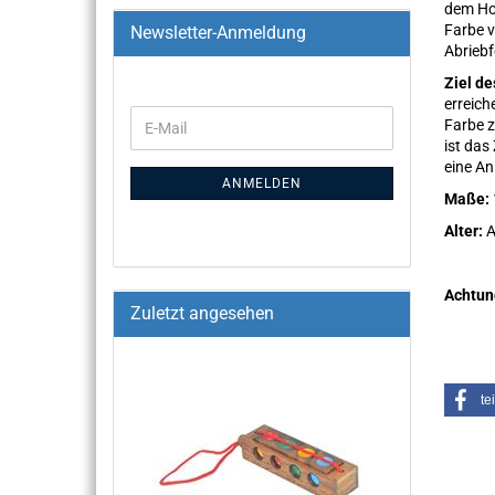
dem Ho
Farbe v
Newsletter-Anmeldung
Abriebf
Ziel de
erreich
Farbe z
ist das
eine An
ANMELDEN
Maße:
Alter:
A
Achtun
Zuletzt angesehen
te