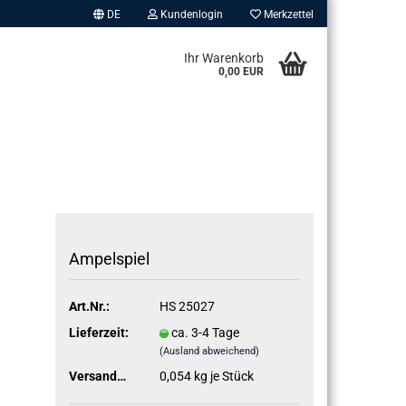
DE
Kundenlogin
Merkzettel
Ihr Warenkorb
0,00 EUR
Am­pel­spiel
erstellen
ort vergessen?
Art.Nr.:
HS 25027
Lieferzeit:
ca. 3-4 Tage
(Ausland abweichend)
Versandgewicht:
0,054
kg je Stück