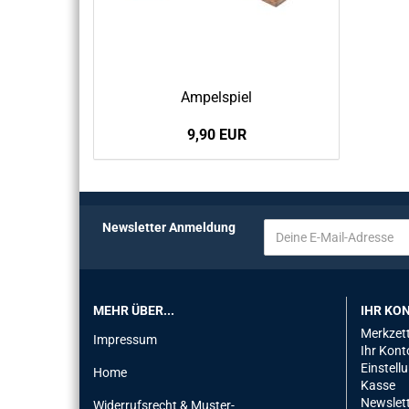
Am­pel­spiel
9,90 EUR
Newsletter Anmeldung
MEHR ÜBER...
IHR KO
Merkzett
Impressum
Ihr Kont
Einstell
Home
Kasse
Newslet
Widerrufsrecht & Muster-