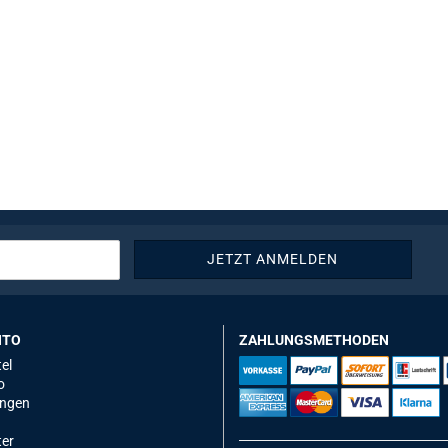
NTO
ZAHLUNGSMETHODEN
el
o
ungen
ter