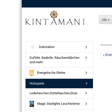
Alle
Startseit
Dekoration
« Erst
Duftöle, Badeöle, Räucherstäbchen
und mehr
Energetische Steine
Holzspiele
Ledertaschen,Gürteltaschen,Etuis
Magic Starlights Leuchtsterne