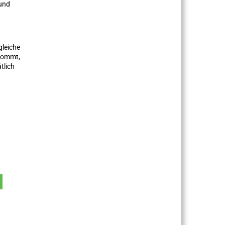
 und
gleiche
rkommt,
tlich
.