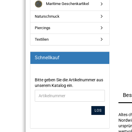
Maritime Geschenkartikel
Naturschmuck
Piercings
Textilien
Schnellkauf
Bitte geben Sie die Artikelnummer aus
unserem Katalog ein.
Bes
LOS
Altes c
Nordwin
ursprün
wertvo