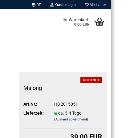
DE
Kundenlogin
Merkzettel
Ihr Warenkorb
0,00 EUR
SOLD OUT
Ma­jong
erstellen
ort vergessen?
Art.Nr.:
HS 2015051
Lieferzeit:
ca. 3-4 Tage
(Ausland abweichend)
39,00 EUR