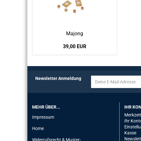
Ma­jong
39,00 EUR
Newsletter Anmeldung
MEHR ÜBER...
IHR KO
Merkzett
Impressum
Ihr Kont
Einstell
Home
Kasse
Newslet
Widerrufsrecht & Muster-