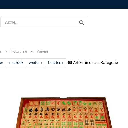
Sprache auswählen
»
»
e
Holzspiele
Majong
er
« zurück
weiter »
Letzter »
58
Artikel in dieser Kategorie
Konto 
Passw