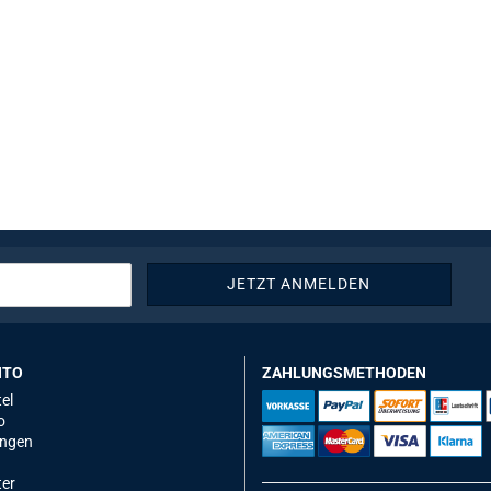
NTO
ZAHLUNGSMETHODEN
el
o
ungen
ter