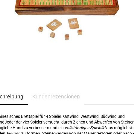
chreibung
Kundenrezensionen
hinesisches Brettspiel für 4 Spieler: Ostwind, Westwind, Südwind und
dJeder der vier Spieler versucht, durch Ziehen und Abwerfen von Steinen
gliche Hand zu verbessern und ein
vollständiges Spielbild
aus möglichst
llen
Figuren
zu formen. Steine werden von der Mauer gezogen oder nach