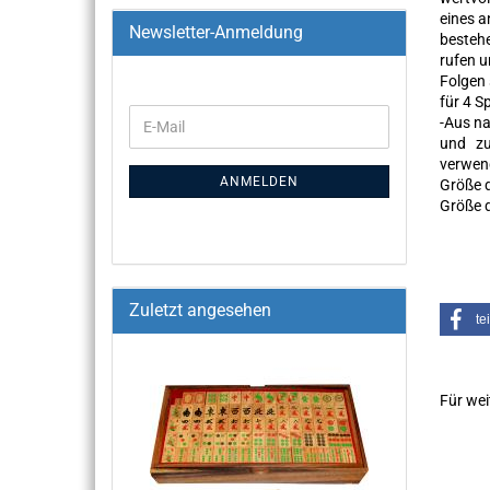
eines a
Newsletter-Anmeldung
bestehe
rufen u
Folgen 
für 4 Sp
-Aus na
und zu
verwen
ANMELDEN
Größe d
Größe d
Zuletzt angesehen
te
Für wei