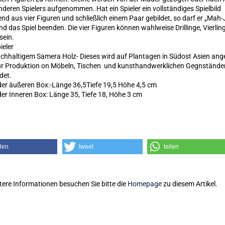
nderen Spielers aufgenommen. Hat ein Spieler ein vollständiges Spielbild
nd aus vier Figuren und schließlich einem Paar gebildet, so darf er „Mah
nd das Spiel beenden. Die vier Figuren können wahlweise Drillinge, Vierlin
sein.
ieler
chhaltigem Samera Holz- Dieses wird auf Plantagen in Südost Asien an
r Produktion on Möbeln, Tischen und kunsthandwerklichen Gegnstände
det.
er äußeren Box:-Länge 36,5Tiefe 19,5 Höhe 4,5 cm
er Inneren Box: Länge 35, Tiefe 18, Höhe 3 cm
ilen
tweet
teilen
tere Informationen besuchen Sie bitte die
Homepage
zu diesem Artikel.