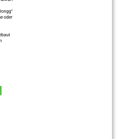
-Jongg“
ge oder
gebaut
n