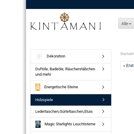
Alle
Startseit
Dekoration
« Erst
Duftöle, Badeöle, Räucherstäbchen
und mehr
Energetische Steine
Holzspiele
Ledertaschen,Gürteltaschen,Etuis
Magic Starlights Leuchtsterne