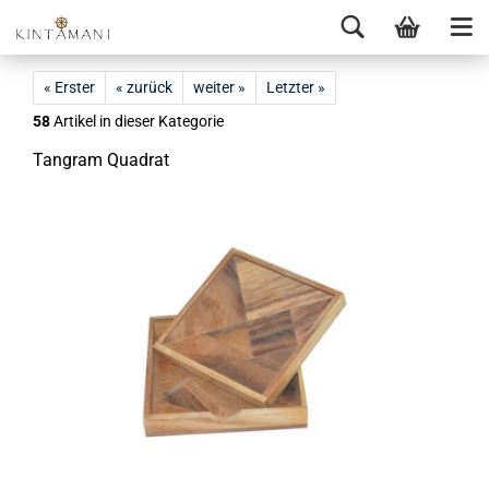
« Erster
« zurück
weiter »
Letzter »
58
Artikel in dieser Kategorie
Tang­ram Qua­drat