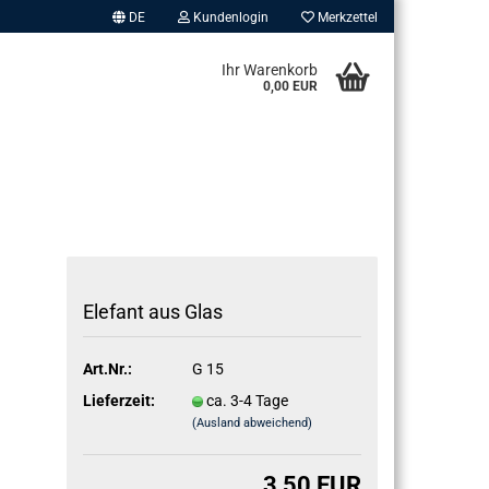
DE
Kundenlogin
Merkzettel
Ihr Warenkorb
0,00 EUR
Ele­fant aus Glas
erstellen
ort vergessen?
Art.Nr.:
G 15
Lieferzeit:
ca. 3-4 Tage
(Ausland abweichend)
3,50 EUR