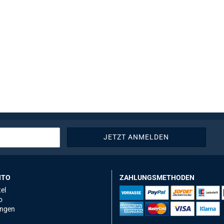
NTO
ZAHLUNGSMETHODEN
el
o
ungen