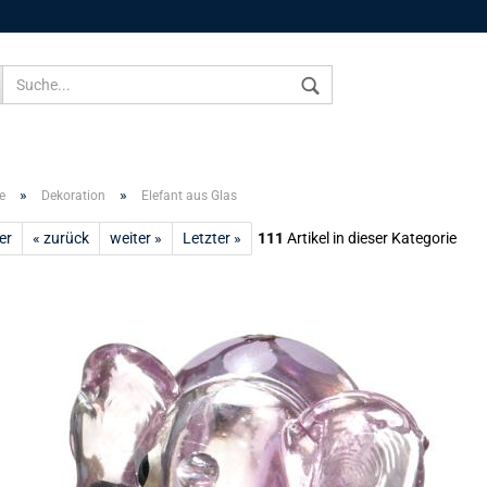
Sprache auswählen
»
»
e
Dekoration
Elefant aus Glas
er
« zurück
weiter »
Letzter »
111
Artikel in dieser Kategorie
Konto 
Passw