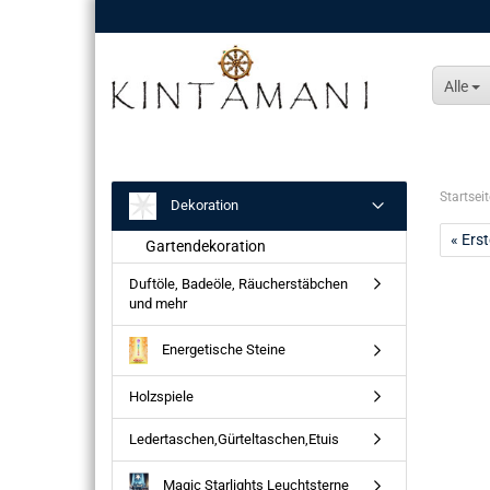
Alle
Startseit
Dekoration
« Erst
Gartendekoration
Duftöle, Badeöle, Räucherstäbchen
und mehr
Energetische Steine
Holzspiele
Ledertaschen,Gürteltaschen,Etuis
Magic Starlights Leuchtsterne