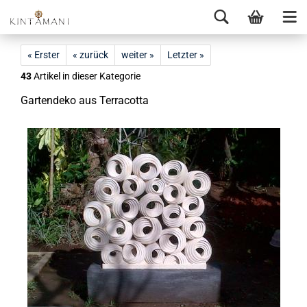
« Erster
« zurück
weiter »
Letzter »
43
Artikel in dieser Kategorie
Gar­ten­de­ko aus Ter­ra­cot­ta