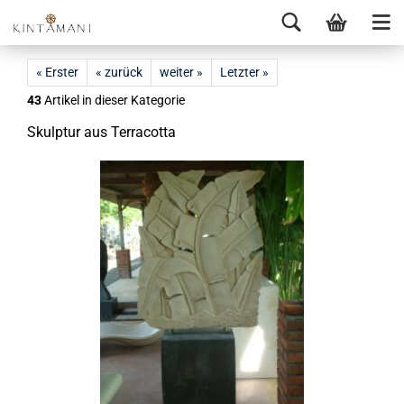
« Erster
« zurück
weiter »
Letzter »
43
Artikel in dieser Kategorie
Skulp­tur aus Ter­ra­cot­ta