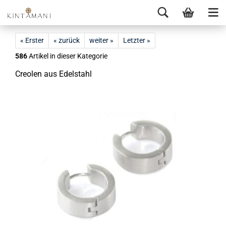
« Erster
« zurück
weiter »
Letzter »
586
Artikel in dieser Kategorie
Creo­len aus Edel­stahl