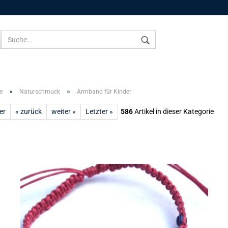
Sprache auswählen
»
»
e
Naturschmuck
Armband für Kinder
er
« zurück
weiter »
Letzter »
586
Artikel in dieser Kategorie
Konto 
Passw