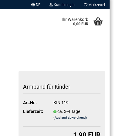
DE
Kundenlogin
Merkzettel
Ihr Warenkorb
0,00 EUR
Arm­band für Kin­der
erstellen
ort vergessen?
Art.Nr.:
KIN 119
Lieferzeit:
ca. 3-4 Tage
(Ausland abweichend)
1,90 EUR