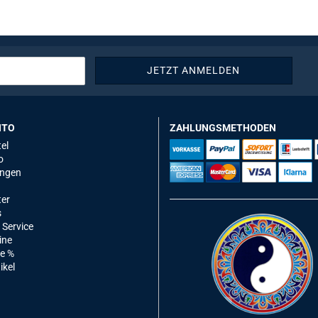
NTO
ZAHLUNGSMETHODEN
el
o
ungen
ter
s
 Service
ine
e %
ikel