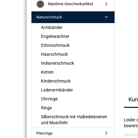
Maritime Geschenkartikel
Naturschmuck
Armbänder
Engelswächter
Ethnoschmuck
Haarschmuck
Indianerschmuck
Ketten
Kinderschmuck
Lederarmbänder
Kun
Ohrringe
Ringe
Silberschmuck mit Halbedelsteinen
Leider 
und Muscheln
bewerte
Piercings
Sie mü