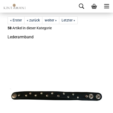
« Erster
« zurück
weiter »
Letzter »
58
Artikel in dieser Kategorie
Le­der­arm­band