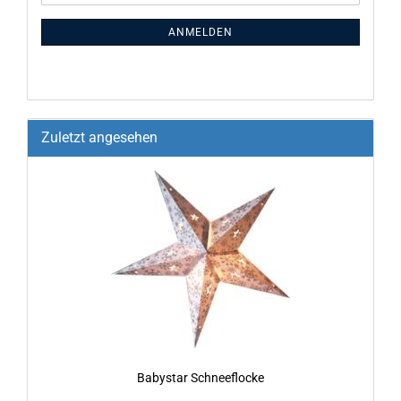
ANMELDEN
Zuletzt angesehen
Ba­by­star Schnee­flo­cke