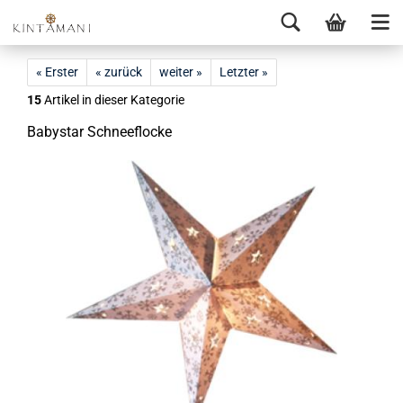
« Erster
« zurück
weiter »
Letzter »
15
Artikel in dieser Kategorie
Ba­by­star Schnee­flo­cke