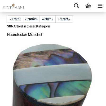
« Erster
« zurück
weiter »
Letzter »
586
Artikel in dieser Kategorie
Haar­ste­cker Mu­schel