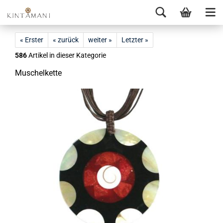
« Erster
« zurück
weiter »
Letzter »
586
Artikel in dieser Kategorie
Mu­schel­ket­te