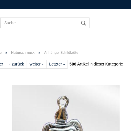
Sprache auswählen
»
»
e
Naturschmuck
Anhänger Schildkröte
er
« zurück
weiter »
Letzter »
586
Artikel in dieser Kategorie
Konto 
Passw