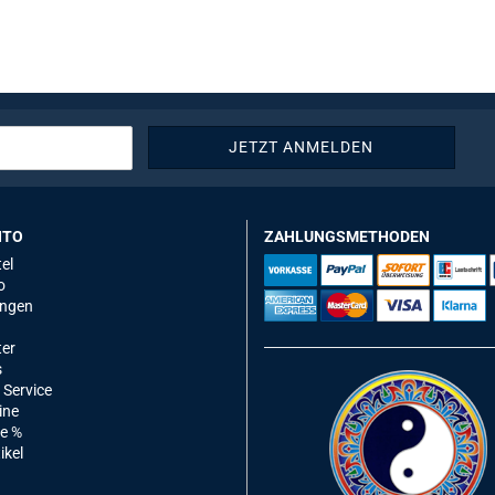
NTO
ZAHLUNGSMETHODEN
el
o
ungen
ter
s
 Service
ine
e %
ikel