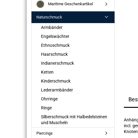
Maritime Geschenkartikel
Naturschmuck
Armbänder
Engelswächter
Ethnoschmuck
Haarschmuck
Indianerschmuck
Ketten
Kinderschmuck
Lederarmbänder
Bes
Ohrringe
Ringe
Silberschmuck mit Halbedelsteinen
Anhäng
und Muscheln
incl. 
Knoten
Piercings