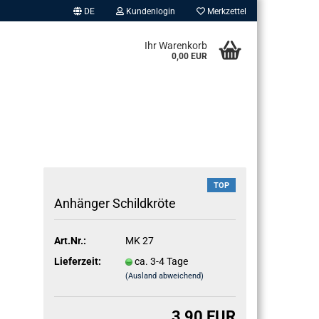
DE
Kundenlogin
Merkzettel
Ihr Warenkorb
0,00 EUR
TOP
An­hän­ger Schild­krö­te
erstellen
ort vergessen?
Art.Nr.:
MK 27
Lieferzeit:
ca. 3-4 Tage
(Ausland abweichend)
3,90 EUR