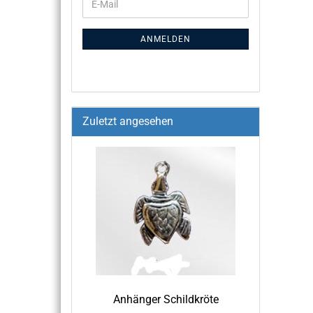
ANMELDEN
Zuletzt angesehen
An­hän­ger Schild­krö­te