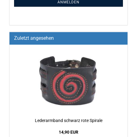
ANMELDEN
Zuletzt angesehen
Le­der­arm­band schwarz rote Spi­ra­le
14,90 EUR