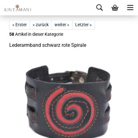
« Erster
« zurück
weiter »
Letzter »
58
Artikel in dieser Kategorie
Le­der­arm­band schwarz rote Spi­ra­le