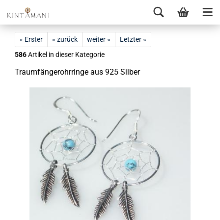
« Erster
« zurück
weiter »
Letzter »
586
Artikel in dieser Kategorie
Traum­fän­ge­rohr­rin­ge aus 925 Sil­ber