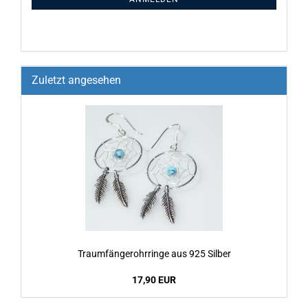
Zuletzt angesehen
Traum­fän­ge­rohr­rin­ge aus 925 Sil­ber
17,90 EUR