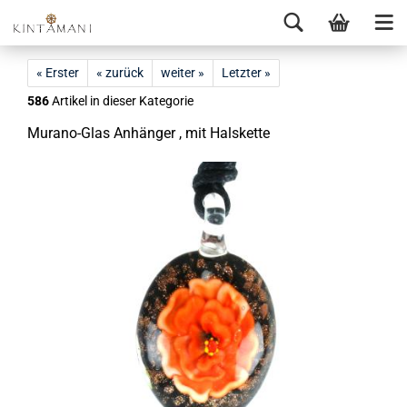
« Erster
« zurück
weiter »
Letzter »
586
Artikel in dieser Kategorie
Murano-​Glas An­hän­ger , mit Hals­ket­te