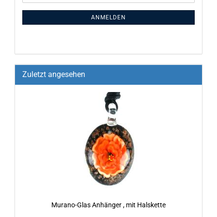
ANMELDEN
Zuletzt angesehen
Murano-​Glas An­hän­ger , mit Hals­ket­te