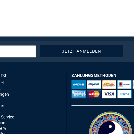
NTO
ZAHLUNGSMETHODEN
el
o
ungen
ter
s
 Service
ine
e %
ikel