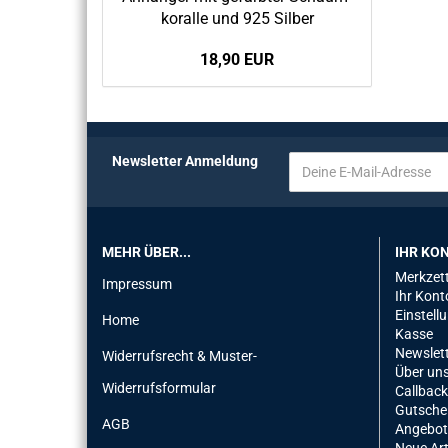
ko­ral­le und 925 Sil­ber
18,90 EUR
Newsletter Anmeldung
MEHR ÜBER...
IHR KO
Merkzett
Impressum
Ihr Kont
Einstell
Home
Kasse
Newslet
Widerrufsrecht & Muster-
Über un
Widerrufsformular
Callback
Gutsche
AGB
Angebot
Neue Art