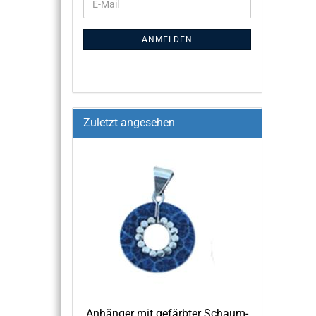
ANMELDEN
Zuletzt angesehen
An­hän­ger mit ge­färb­ter Schaum­