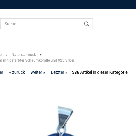
Sprache auswählen
»
»
e
Naturschmuck
 mit gefärbter Schaumkoralle und 925 Silber
er
« zurück
weiter »
Letzter »
586
Artikel in dieser Kategorie
Konto 
Passw