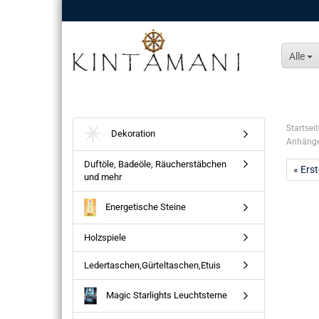
Alle
Startseit
Dekoration
Anhänger
Duftöle, Badeöle, Räucherstäbchen
« Erst
und mehr
Energetische Steine
Holzspiele
Ledertaschen,Gürteltaschen,Etuis
Magic Starlights Leuchtsterne