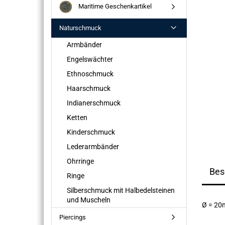
Maritime Geschenkartikel
Naturschmuck
Armbänder
Engelswächter
Ethnoschmuck
Haarschmuck
Indianerschmuck
Ketten
Kinderschmuck
Lederarmbänder
Ohrringe
Bes
Ringe
Silberschmuck mit Halbedelsteinen
und Muscheln
Ø = 2
Piercings