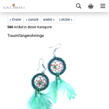
« Erster
« zurück
weiter »
Letzter »
586
Artikel in dieser Kategorie
Traum­fän­ge­rohr­rin­ge