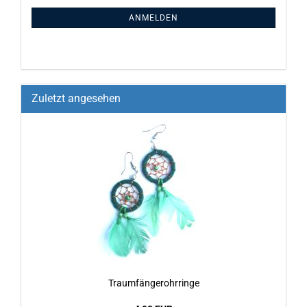
ANMELDEN
Zuletzt angesehen
Traum­fän­ge­rohr­rin­ge