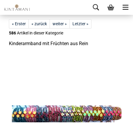
« Erster
« zurück
weiter »
Letzter »
586
Artikel in dieser Kategorie
Kin­der­arm­band mit Früch­ten aus Rein