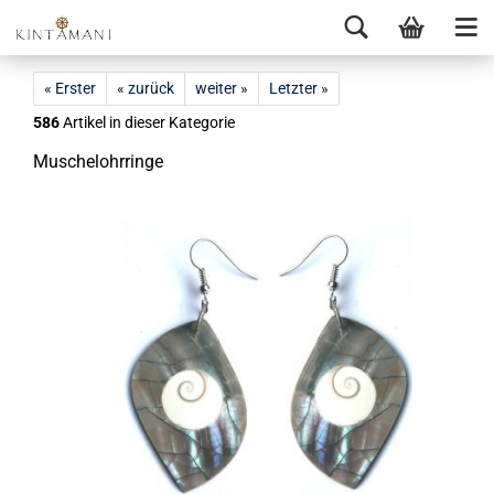
« Erster
« zurück
weiter »
Letzter »
586
Artikel in dieser Kategorie
Mu­schel­ohr­rin­ge