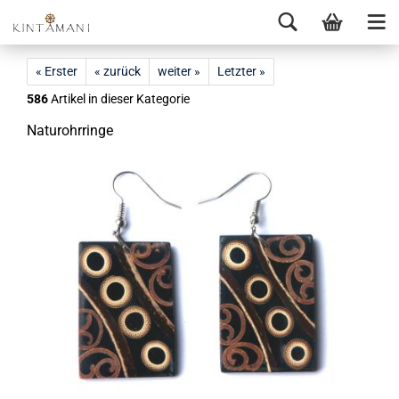
« Erster
« zurück
weiter »
Letzter »
586
Artikel in dieser Kategorie
Na­tu­rohr­rin­ge