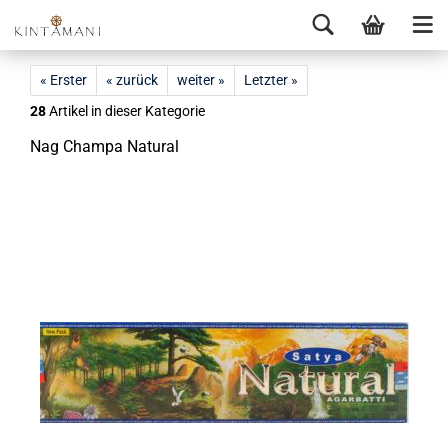
« Erster
« zurück
weiter »
Letzter »
28
Artikel in dieser Kategorie
Nag Cham­pa Na­tu­ral