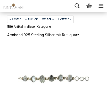
« Erster
« zurück
weiter »
Letzter »
586
Artikel in dieser Kategorie
Arm­band 925 Ster­ling Sil­ber mit Ru­til­quarz