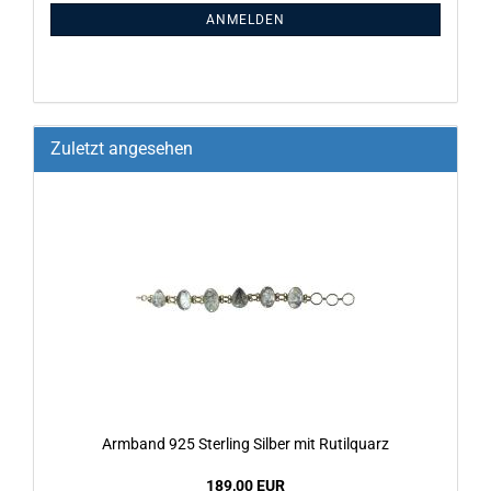
ANMELDEN
Zuletzt angesehen
Arm­band 925 Ster­ling Sil­ber mit Ru­til­quarz
189,00 EUR