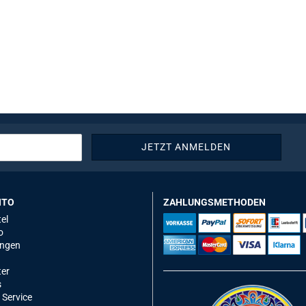
NTO
ZAHLUNGSMETHODEN
el
o
ungen
ter
s
 Service