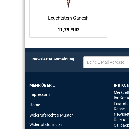
Leucht­stern Ga­nesh
11,78 EUR
Newsletter Anmeldung
MEHR ÜBER...
IHR KO
Merkzett
Impressum
Ihr Kont
Einstell
Home
Kasse
Newslet
Widerrufsrecht & Muster-
Über un
Widerrufsformular
Callback