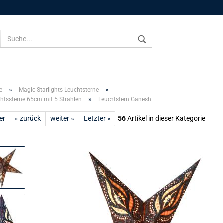
Sprache auswählen
»
»
e
Magic Starlights Leuchtsterne
»
htssterne 65cm mit 5 Strahlen
Leuchtstern Ganesh
er
« zurück
weiter »
Letzter »
56
Artikel in dieser Kategorie
Konto 
Passw