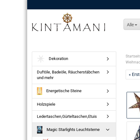
Alle
Startseit
Dekoration
Weihnac
Duftöle, Badeöle, Räucherstäbchen
« Erst
und mehr
Energetische Steine
Holzspiele
Ledertaschen,Gürteltaschen,Etuis
Magic Starlights Leuchtsterne