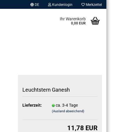
DE
Kundenlogin
Merkzettel
Ihr Warenkorb
0,00 EUR
erstellen
Leucht­stern Ga­nesh
ort vergessen?
Lieferzeit:
ca. 3-4 Tage
(Ausland abweichend)
11,78 EUR