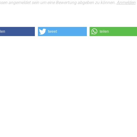
ssen angemeldet sein um eine Bewertung abgeben zu können.
Anmelden
ilen
tweet
teilen