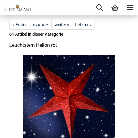
« Erster
« zurück
weiter »
Letzter »
61
Artikel in dieser Kategorie
Leucht­stern He­li­on rot